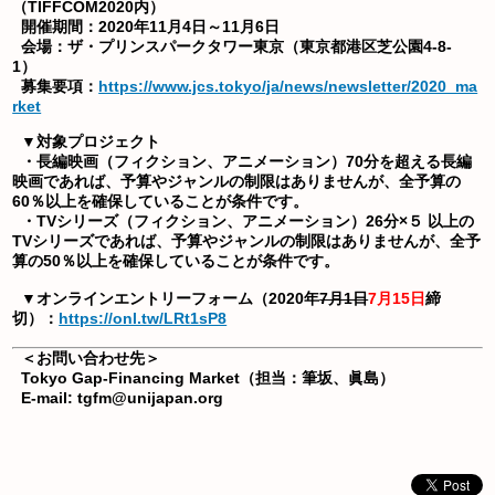
（TIFFCOM2020内）
開催期間：2020年11月4日～11月6日
会場：ザ・プリンスパークタワー東京（東京都港区芝公園4-8-
1）
募集要項：
https://www.jcs.tokyo/ja/news/newsletter/2020_ma
rket
▼対象プロジェクト
・長編映画（フィクション、アニメーション）
70分を超える長編
映画であれば、予算やジャンルの制限はありませんが、全予算の
60％以上を確保していることが条件です。
・TVシリーズ（フィクション、アニメーション）
26分×５ 以上の
TVシリーズであれば、予算やジャンルの制限はありませんが、全予
算の50％以上を確保していることが条件です。
▼オンラインエントリーフォーム（2020年
7月1日
7月15日
締
切）
：
https://onl.tw/LRt1sP8
＜お問い合わせ先＞
Tokyo Gap-Financing Market（担当：筆坂、眞島）
E-mail: tgfm@unijapan.org