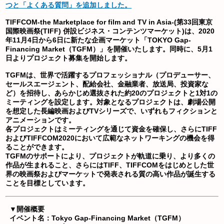
つと「よくある質問」を追加しました。
TIFFCOM-the Marketplace for film and TV in Asia-
(第33回東京
国際映画祭(TIFF) 併設ビジネス・コンテンツマーケット)は、2020
年11月4日から6日に新たな企画マーケット
「TOKYO Gap-
Financing Market（TGFM）」
を開催いたします。同時に、5月1
日よりプロジェクト募集を開始します。
TGFMは、世界で活躍するプロフェッショナル（プロデューサー、
セールスエージェント、配給会社、金融業者、放送局、投資家な
ど）を招待し、あらかじめ選抜された約20のプロジェクトと1対1の
ミーティングを設定します。対象となるプロジェクトは、劇場公開
を想定した長編映画およびTVシリーズで、いずれもフィクションと
アニメーションです。
各プロジェクトはミーティングを通じて資金を確保し、さらにTIFF
およびTIFFCOM2020において広範なネットワーキングの機会を得
ることができます。
TGFMのサポートにより、プロジェクトが軌道に乗り、より多くの
作品が生まれること、さらにはTIFF、TIFFCOMをはじめとした世
界の映画祭およびマーケットで発表される質の高い作品が誕生する
ことを目標としています。
▼開催概要
イベント名：Tokyo Gap-Financing Market（TGFM）