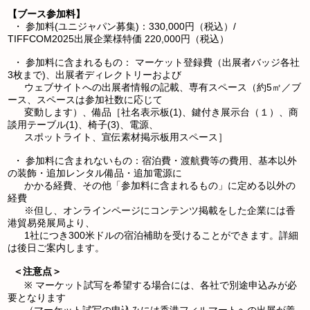
【ブース参加料】
・ 参加料(ユニジャパン募集)：330,000円（税込）/
TIFFCOM2025出展企業様特価 220,000円（税込）
・ 参加料に含まれるもの： マーケット登録費（出展者バッジ各社
3枚まで)、出展者ディレクトリーおよび
ウェブサイトへの出展者情報の記載、専有スペース（約5㎡／ブ
ース、スペースは参加社数に応じて
変動します）、備品［社名表示板(1)、鍵付き展示台（１）、商
談用テーブル(1)、椅子(3)、電源、
スポットライト、宣伝素材掲示板用スペース］
・ 参加料に含まれないもの：宿泊費・渡航費等の費用、基本以外
の装飾・追加レンタル備品・追加電源に
かかる経費、その他「参加料に含まれるもの」に定める以外の
経費
※但し、オンラインページにコンテンツ掲載をした企業には香
港貿易発展局より、
1社につき300米ドルの宿泊補助を受けることができます。詳細
は後日ご案内します。
＜注意点＞
※ マーケット試写を希望する場合には、各社で別途申込みが必
要となります