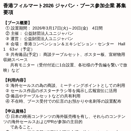
香港フィルマート2026 ジャパン・ブース参加企業 募集
要項
【ブース概要】
① 設置期間： 2026年3月17日(火)～20日(金) 4日間
② 主催： 公益財団法人ユニジャパン
③ 運営： 公益財団法人ユニジャパン
④ 会場： 香港コンベンション＆エキシビション・センター Hall
1 63㎡（予定）
⑤ 共有備品(予定)： 商談テーブルセット、ポスター板、宣材物用
収納スペース
共有モニター（受付付近に1台設置、各社様の予告編を繋いで放
映）など
【利用内容】
① 海外セールスの為の商談、ミーティングポイントとしての利用
② セールス作品のポスターチラシ等を掲示し広報宣伝に活用
③ 備品やテーブルセットなどの共有利用
④ 不在時、ブース受付での伝言のお預かりや名刺等の設置配布
【申込資格】
① 日本の映画コンテンツの海外販売権を有し、それらのコンテン
ツの海外セールスおよびPRが参加の主目的
であること。