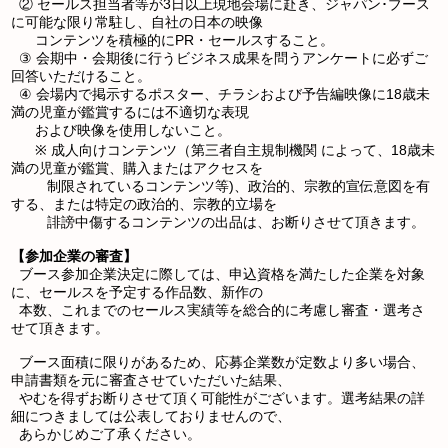
② セールス担当者等が3日以上現地会場に赴き、ジャパン･ブース
に可能な限り常駐し、自社の日本の映像
コンテンツを積極的にPR・セールスすること。
③ 会期中・会期後に行うビジネス成果を問うアンケートに必ずご
回答いただけること。
④ 会場内で掲示するポスター、チラシおよび予告編映像に18歳未
満の児童が鑑賞するには不適切な表現
および映像を使用しないこと。
※ 成人向けコンテンツ（第三者自主規制機関 によって、18歳未
満の児童が鑑賞、購入またはアクセスを
制限されているコンテンツ等)、政治的、宗教的宣伝意図を有
する、または特定の政治的、宗教的立場を
誹謗中傷するコンテンツの出品は、お断りさせて頂きます。
【参加企業の審査】
ブース参加企業決定に際しては、申込資格を満たした企業を対象
に、セールスを予定する作品数、新作の
本数、これまでのセールス実績等を総合的に考慮し審査・選考さ
せて頂きます。
ブース面積に限りがあるため、応募企業数が定数より多い場合、
申請書類を元に審査させていただいた結果、
やむを得ずお断りさせて頂く可能性がございます。選考結果の詳
細につきましては公表しておりませんので、
あらかじめご了承ください。