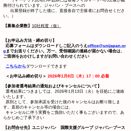
（マーケット試写の申込みには香港フィルマートへの出展が義
務付けられています。ジャパン・ブースへの
出展登録が終了した後に、直接各自で主催者にお問合せくださ
い。）
【募集企業数】
10社程度（仮）
【お申込み方法・締め切り】
応募フォームはダウンロードしご記入のうえ
office@unijapan.or
g
までお送りください。万一、受領確認の連絡が届かない場合は、
ご面倒をおかけしますがお問い合わせください
こちらから
ダウンロードできます
＜お申込み締め切り＞
2026年1月8日（木）17：00 必着
【参加者選考結果の通知およびキャンセルについて】
選考結果につきましては、2026年1月13日（火）を目処にご連絡
いたします。
原則として、参加承諾を受けた後のキャンセルはお断り致しま
す。直前のキャンセル等の場合には、
キャンセルに伴う実費をご負担いただく事もございますので、あ
らかじめご了承下さい
【お問合せ先】ユニジャパン 国際支援グループ ジャパン･ブース