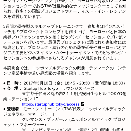
ーション・ワークショップ（TAW）で、ヨーロッパ有数のアニメー
ションセンターであるTAWは世界的なナレッジセンターとしても知
られ、数多くの国際プロジェクトやアーティスト・イン・レジデン
スを運営しています。
3週間の滞在型スキルアップトレーニングで、参加者はビジネスピ
ッチ用のプロジェクトコンセプトを作り上げ、ヨーロッパと日本の
業界プロフェッショナルを招くピッチング・セッションでプレゼン
テーションを行います。最優秀プロジェクトに選ばれた参加者には
特典として、プロジェクト続行のための滞在延長やヨーロッパとア
ジアの主要ビジネスイベント/パートナーイベントでのピッチング・
セッションへの参加等のさらなるチャンスが用意されています。
本説明会では、ニッポンノルディックの概要、デンマークのコンテ
ンツ産業事情や若い起業家の活躍を紹介します。
●
日 時
： 2017年3月10日（金）18:45～20:30 （受付開始 18:30）
●
会 場
： Startup Hub Tokyo ラウンジスペース
東京都千代田区丸の内2-1-1 明治安田生命ビル TOKYO創
業ステーション 1F
https://startuphub.tokyo/access
●
登壇者
：モートン・トーニン（TAW代表／ニッポンノルディック
ジェネラル・マネージャー）
クレマンス・ブラガール（ニッポンノルディック プロジ
ェクト・マネージャー）
※ プレゼンテーション後、ご質問などに個別にお答え