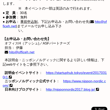
します。
※ 本イベントの一部は英語のみで行われます。
●
定 員
： 30名
●
参加費
： 無料
●
お申込
：
事前申込制
。下記お申込み・お問い合わせ先(
hito@of
ficeh.net
)までメールでお申し込み下さ
い。
【お申込み・お問い合わせ先】
オフィスH（アッシュ)／ASFパートナーズ
担当： 伊藤
hito@officeh.net
本説明会・ニッポンノルディックに関するより詳しい情報は、下
記webサイトをご参照下さい。
説明会イベントサイト
：
https://startuphub.tokyo/event/2017031
0r1
ニッポンノルディック公式サイト
：
https://www.nippon-nordic.c
om/
日本向けブログサイト
：
http://nipponnordic2017.blog.jp/