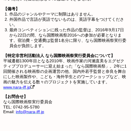
【備考】
作品のジャンルやテーマに制限はありません。
外国作品で言語が英語でないものは、英語字幕をつけてくださ
い。
最終コンペティションに残った作品の監督は、2016年9月17日
から22日の間、なら国際映画祭2016への参加が必要となりま
す。宿泊費・交通費は監督1名分に限り、なら国際映画祭実行委
員会が負担します。
【特定非営利活動法人 なら国際映画祭実行委員会について】
平城遷都1300年目となる2010年、映画作家の河瀨直美をエグゼク
ティブプロデューサーに迎え始まった「なら国際映画祭」。2年に1
回開催される映画祭の企画運営の他、国内外若手監督と奈良を舞台
にした映画製作や、こども・海外学生とのワークショップなど、映
画の魅力を伝える数々のプロジェクトを実施しています。
www.nara-iff.jp
【お問合せ】
なら国際映画祭実行委員会
TEL: 0742-95-5780
Email:
info@nara-iff.jp