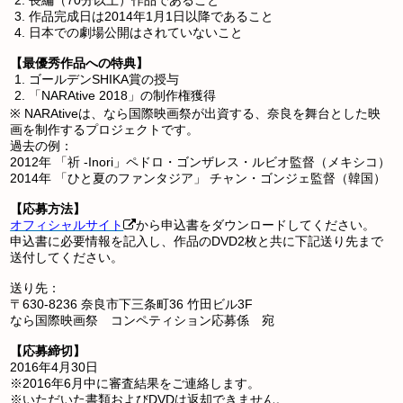
長編（70分以上）作品であること
作品完成日は2014年1月1日以降であること
日本での劇場公開はされていないこと
【最優秀作品への特典】
ゴールデンSHIKA賞の授与
「NARAtive 2018」の制作権獲得
※ NARAtiveは、なら国際映画祭が出資する、奈良を舞台とした映
画を制作するプロジェクトです。
過去の例：
2012年 「祈 -Inori」ペドロ・ゴンザレス・ルビオ監督（メキシコ）
2014年 「ひと夏のファンタジア」 チャン・ゴンジェ監督（韓国）
【応募方法】
オフィシャルサイト
から申込書をダウンロードしてください。
申込書に必要情報を記入し、作品のDVD2枚と共に下記送り先まで
送付してください。
送り先：
〒630-8236 奈良市下三条町36 竹田ビル3F
なら国際映画祭 コンペティション応募係 宛
【応募締切】
2016年4月30日
※2016年6月中に審査結果をご連絡します。
※いただいた書類およびDVDは返却できません。