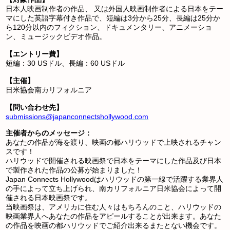
日本人映画制作者の作品、 又は外国人映画制作者による日本をテー
マにした英語字幕付き作品で、短編は3分から25分、長編は25分か
ら120分以内のフィクション、ドキュメンタリー、アニメーショ
ン、ミュージックビデオ作品。
【エントリー費】
短編：30 USドル、長編：60 USドル
【主催】
日米協会南カリフォルニア
【問い合わせ先】
submissions@japanconnectshollywood.com
主催者からのメッセージ：
あなたの作品が海を渡り、映画の都ハリウッドで上映されるチャン
スです！
ハリウッドで開催される映画祭で日本をテーマにした作品及び日本
で製作された作品の公募が始まりました！
Japan Connects Hollywoodはハリウッドの第一線で活躍する業界人
の手によって立ち上げられ、南カリフォルニア日米協会によって開
催される日本映画祭です。
当映画祭は、アメリカに住む人々はもちろんのこと、ハリウッドの
映画業界人へあなたの作品をアピールすることが出来ます。あなた
の作品を映画の都ハリウッドでご紹介出来るまたとない機会です。