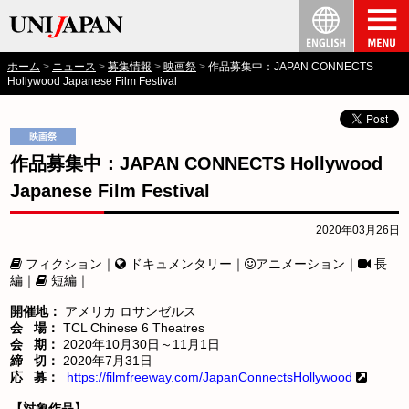
ホーム
ニュース
募集情報
映画祭
作品募集中：JAPAN CONNECTS
Hollywood Japanese Film Festival
作品募集中：JAPAN CONNECTS Hollywood
Japanese Film Festival
2020年03月26日
フィクション｜
ドキュメンタリー｜
アニメーション｜
長
編｜
短編｜
開催地：
アメリカ ロサンゼルス
会 場：
TCL Chinese 6 Theatres
会 期：
2020年10月30日～11月1日
締 切：
2020年7月31日
応 募：
https://filmfreeway.com/JapanConnectsHollywood
【対象作品】