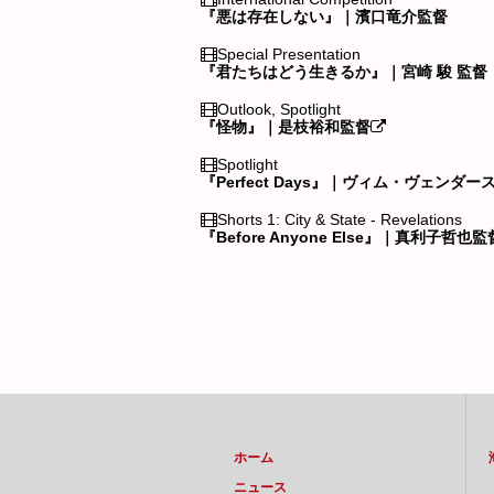
『悪は存在しない』｜濱口竜介監督
Special Presentation
『君たちはどう生きるか』｜宮崎 駿 監督
Outlook, Spotlight
『怪物』｜是枝裕和監督
Spotlight
『Perfect Days』｜ヴィム・ヴェンダー
Shorts 1: City & State - Revelations
『Before Anyone Else』｜真利子哲也監
ホーム
ニュース