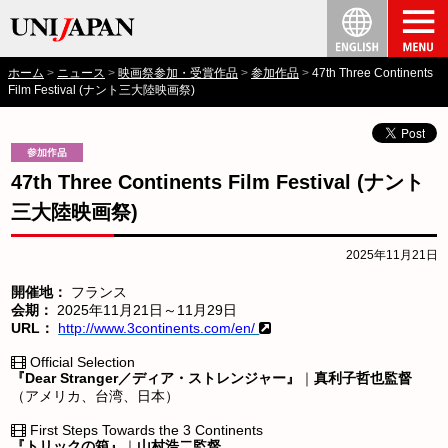
ホーム
ニュース
映画祭参加・受賞作品
参加作品
47th Three Continents
Film Festival (ナント三大陸映画祭)
47th Three Continents Film Festival (ナント
三大陸映画祭)
2025年11月21日
開催地：
フランス
会期：
2025年11月21日～11月29日
URL：
http://www.3continents.com/en/
Official Selection
『Dear Stranger／ディア・ストレンジャー』
｜
真利子哲也監督
（アメリカ、台湾、日本）
First Steps Towards the 3 Continents
『トリックの箱』
｜
山村浩二監督