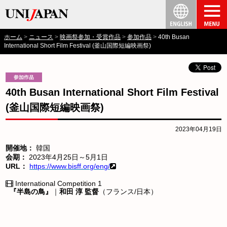
ホーム
ニュース
映画祭参加・受賞作品
参加作品
40th Busan
International Short Film Festival (釜山国際短編映画祭)
40th Busan International Short Film Festival
(釜山国際短編映画祭)
2023年04月19日
開催地：
韓国
会期：
2023年4月25日～5月1日
URL：
https://www.bisff.org/eng/
International Competition 1
『半島の鳥』
｜
和田 淳 監督
（フランス/日本）