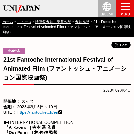
ホーム
ニュース
映画祭参加・受賞作品
参加作品
21st Fantoche
International Festival of Animated Film (ファントッシュ・アニメーション国際映
画祭)
21st Fantoche International Festival of
Animated Film (ファントッシュ・アニメーシ
ョン国際映画祭)
2023年09月04日
開催地：
スイス
会期：
2023年9月5日～10日
URL：
https://fantoche.ch/en
INTERNATIONAL COMPETITION
『A Room』 | 寺本 遥 監督
『Our Pain』 | 林 俊作 監督