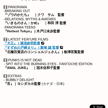
PANORAMA
-BREAKING OUT
『ゾウのかたち』 ｜クワ サム 監督
-RELATIONS, MYTHS & AVATARS
『いきものさん：かめ』 ｜和田 淳 監督
-PANORAMA TEENS
『Hottest Tokyo』 | 木戸口未歩監督
LATEST FEATURE FILMS
『犬王』 | 湯浅政明監督
『すずめの戸締まり』 | 新海 誠 監督
『北極百貨店のコンシェルジュさん』 | 板津匡覧監督
PUNKS IS NOT DEAD
- SPIT INTO THE BURNING EYES - FANTOCHE EDITION
『ANAL JUKE』 ｜冠木佐和子監督
EXTRAS
- BUBBLY DELIGHT
『舌』｜ヨシダカホ監督
(カナダ・日本)