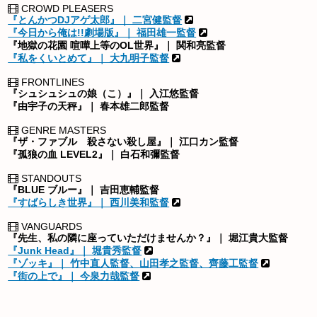
CROWD PLEASERS
『とんかつDJアゲ太郎』｜ 二宮健監督
『今日から俺は!!劇場版』｜ 福田雄一監督
『地獄の花園 喧嘩上等のOL世界』｜ 関和亮監督
『私をくいとめて』｜ 大九明子監督
FRONTLINES
『シュシュシュの娘（こ）』｜ 入江悠監督
『由宇子の天秤』｜ 春本雄二郎監督
GENRE MASTERS
『ザ・ファブル 殺さない殺し屋』｜ 江口カン監督
『孤狼の血 LEVEL2』｜ 白石和彌監督
STANDOUTS
『BLUE ブルー』｜ 吉田恵輔監督
『すばらしき世界』｜ 西川美和監督
VANGUARDS
『先生、私の隣に座っていただけませんか？』｜ 堀江貴大監督
『Junk Head』｜ 堀貴秀監督
『ゾッキ』｜ 竹中直人監督、山田孝之監督、齊藤工監督
『街の上で』｜ 今泉力哉監督